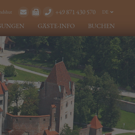
+49 871 430 570
andshut
DE
EN
GUNGEN
GÄSTE-INFO
BUCHEN