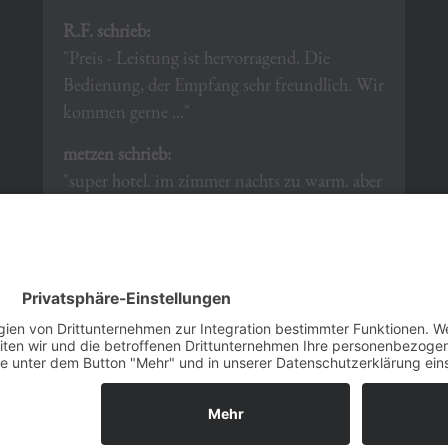
R.F. schrieb:
"Preis - Leistung ist hervorragend. Die
Bedienung, der Empfang sehr freundlich. Wir
kommen gerne ..."
metzen schrieb:
"super hotel. im zimmer nachts zu warm. aber
sonst alles super und wird weiter empfohlen"
Rundag schrieb:
"sehr saubere Zimmer, freundlicher Service,
kommen gerne wieder"
alle 153 Bewertungen lesen