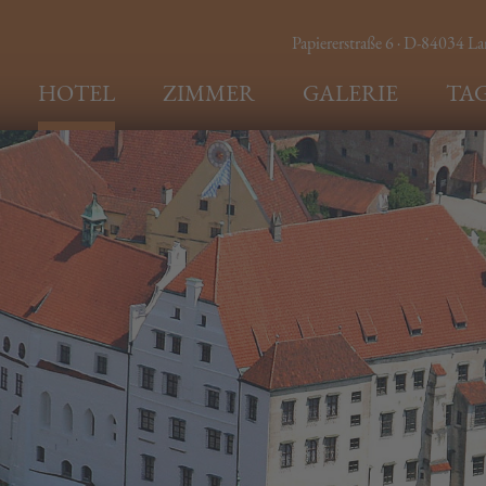
Papiererstraße 6 · D-84034 L
HOTEL
ZIMMER
GALERIE
TA