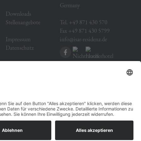
Germany
Downloads
Stellenangebote
Tel. +49 871 430 570
Fax +49 871 430 5799
Impressum
info@isar-residenz.de
Datenschutz
Please select your language: