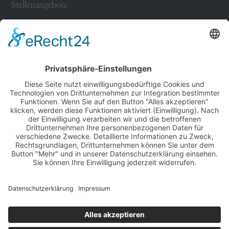
Stellenangebote
Impressum
Datenschutz
Papiererstraße 6
D-84034 Landshut
Germany
Tel. +49 871 430 570
Fax +49 871 430 5799
info@isar-residenz.de
Please select your language: