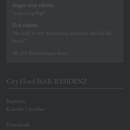
dragan cavar schrieb:
"super Gepflegt"
D:A schrieb:
"the staff is very welcoming and made me feel like
home!"
alle 153 Bewertungen lesen
City Hotel ISAR-RESIDENZ
Startseite
Kontakt / Anfahrt
Downloads