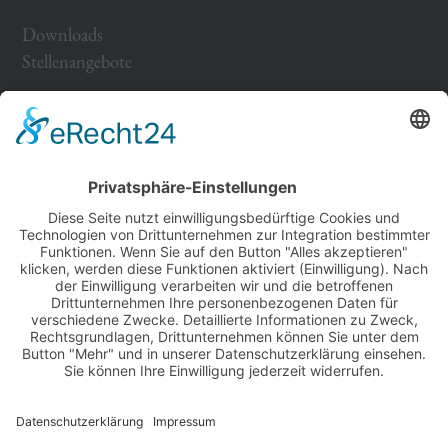
Downloads
Stellenangebote
Impressum
Datenschutz
Papiererstraße 6
D-84034 Landshut
Germany
Tel. +49 871 430 570
Fax +49 871 430 5799
info@isar-residenz.de