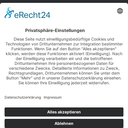
Impressum
Datenschutz
Papiererstraße 6
D-84034 Landshut
Germany
Tel. +49 871 430 570
Fax +49 871 430 5799
info@isar-residenz.de
Please select your language: